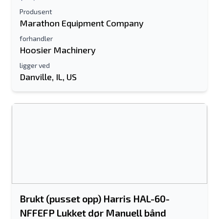
Produsent
Marathon Equipment Company
forhandler
Hoosier Machinery
ligger ved
Danville, IL, US
Send til en venn
Det kreves enten e-postadresse eller
mobilnummerfelt
Send a Message
Send oppføring til e-post
Fullt navn
Brukt (pusset opp) Harris HAL-60-
NFFEFP Lukket dør Manuell bånd
Tekstoppføring til mobilenhet