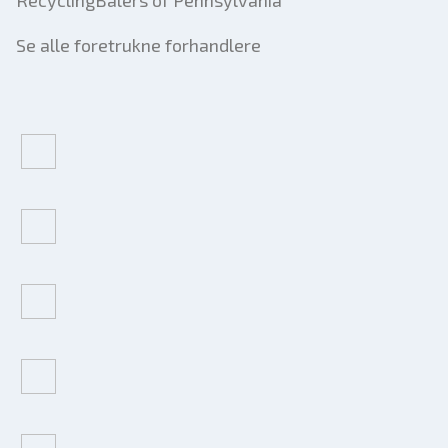
RecyclingBalers of Pennsylvania
Se alle foretrukne forhandlere