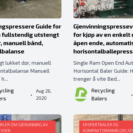
ngspressere Guide for
Gjenvinningspressev
n fullstendig utstengt
for kjøp av en enkelt
r, manuell bånd,
åpen ende, automati
lbalanse
horisontalballepres
gt lukket dør, manuell
Single Ram Open End Aut
ontalbalanse Manuell
Horisontal Baler Guide: 
h...
trenger å vite Bed...
ycling
Recycling
Aug 26,
•
ers
2020
Balers
IKLER OM GJENVINNING AV
EKSPERTBALER OG
ESSER
KOMPAKTORANMELDELSE