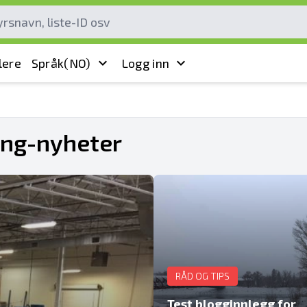
lere
Språk
(NO)
Logg inn
ring-nyheter
RÅD OG TIPS
Test blogginnlegg for