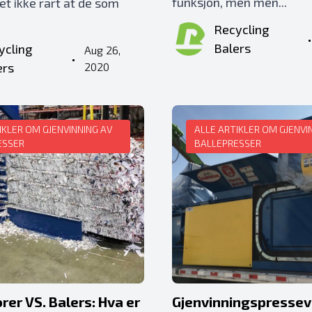
funksjon, men men...
det ikke rart at de som
Recycling
Balers
ycling
Aug 26,
•
ers
2020
IKLER OM GJENVINNING AV
ALLE ARTIKLER OM GJENVI
ESSER
BALLEPRESSER
er VS. Balers: Hva er
Gjenvinningspressev