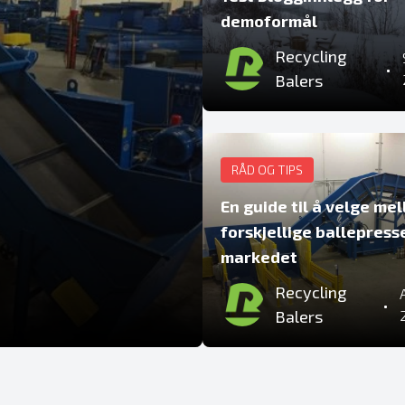
demoformål
Recycling
•
Balers
RÅD OG TIPS
En guide til å velge me
forskjellige ballepress
markedet
Recycling
•
Balers