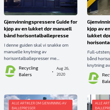
Gjenvinningspressere Guide for
Gjenvinni
kjøp av en lukket dør manuell
kjøp av e
bånd horisontalballepresse
lukket dø
horisonta
I denne guiden skal vi snakke om
manuelle knytning av
Full-utsten
horisontalballepresser me...
bånd horis
knytning av 
Recycling
Aug 26,
•
Balers
2020
Rec
Bal
ALLE ARTIKLER OM GJENVINNING AV
ALLE ART
BALLEPRESSER
BALLEPR