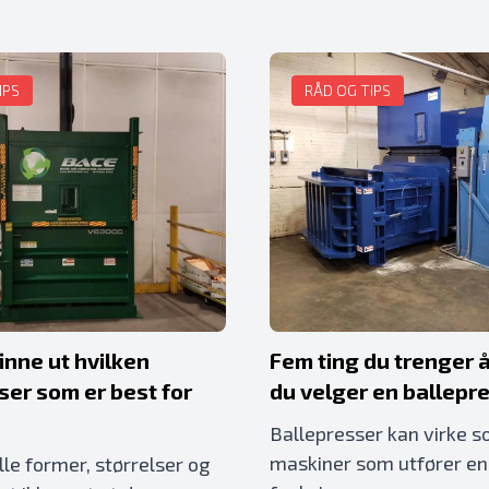
IPS
RÅD OG TIPS
inne ut hvilken
Fem ting du trenger å
ser som er best for
du velger en ballepr
Ballepresser kan virke s
maskiner som utfører en
le former, størrelser og