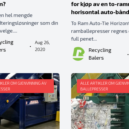
en?
for kjøp av en to-ra
horisontal auto-bån
 en hel mengde
dteringsløsninger som din
To Ram Auto-Tie Horizont
velge....
ramballepresser regnes
full penet...
ycling
Aug 26,
•
ers
2020
Recycling
Balers
IKLER OM GJENVINNING AV
ALLE ARTIKLER OM GJENVI
ESSER
BALLEPRESSER