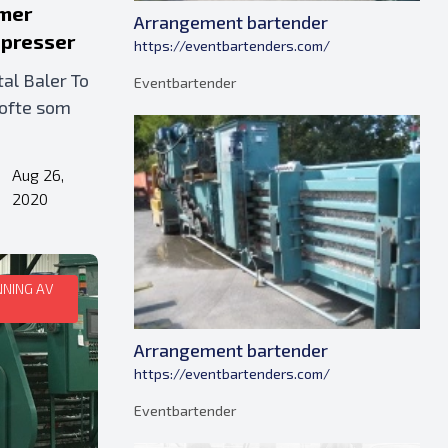
mmer
Arrangement bartender
dpresser
https://eventbartenders.com/
al Baler To
Eventbartender
 ofte som
Aug 26,
•
2020
NNING AV
Arrangement bartender
https://eventbartenders.com/
Eventbartender