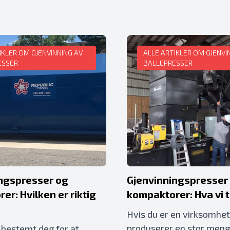
IKLER OM GJENVINNING AV
ALLE ARTIKLER OM GJENVI
ESSER
BALLEPRESSER
ngspresser og
Gjenvinningspresser
er: Hvilken er riktig
kompaktorer: Hva vi t
Hvis du er en virksomhe
produserer en stor meng
 bestemt deg for at