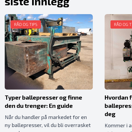
siste innlegg
RÅD OG TIPS
RÅD OG T
Typer ballepresser og finne
Hvordan f
den du trenger: En guide
ballepres
deg
Når du handler på markedet for en
ny ballepresser, vil du bli overrasket
Kommer i al