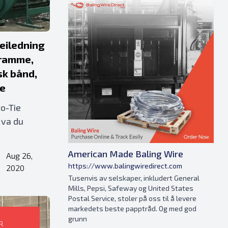
eiledning
 ramme,
sk bånd,
se
o-Tie
Hva du
American Made Baling Wire
Aug 26,
•
https://www.balingwiredirect.com
2020
Tusenvis av selskaper, inkludert General
Mills, Pepsi, Safeway og United States
Postal Service, stoler på oss til å levere
markedets beste papptråd. Og med god
grunn
R