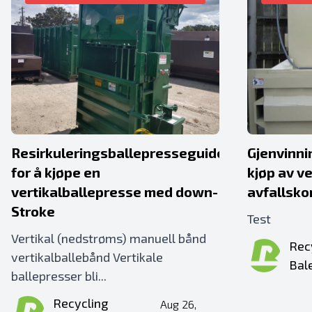
Resirkuleringsballepresseguide
Gjenvinni
for å kjøpe en
kjøp av ve
vertikalballepresse med down-
avfallsk
Stroke
Test
Vertikal (nedstrøms) manuell bånd
Rec
vertikalballebånd Vertikale
Bal
ballepresser bli...
Recycling
Aug 26,