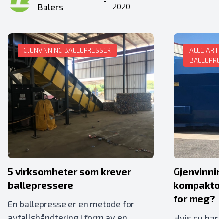
•
Balers
2020
GJENVINNING BALLEPRESSER
ALLE ART
BALLEPR
5 virksomheter som krever
Gjenvinni
ballepressere
kompaktor
for meg?
En ballepresse er en metode for
avfallshåndtering i form av en
Hvis du har