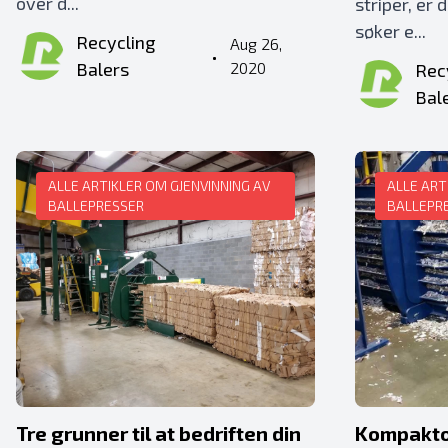
over d...
striper, er 
søker e...
Recycling
Aug 26,
•
Balers
2020
Rec
Bal
ALLE ARTIKLER OM GJENVINNING AV
ALLE ART
BALLEPRESSER
BALLEPR
Tre grunner til at bedriften din
Kompaktor