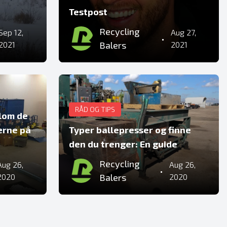
Testpost
Recycling
Sep 12,
Aug 27,
•
2021
Balers
2021
RÅD OG TIPS
llom de
erne på
Typer ballepresser og finne
den du trenger: En guide
Recycling
Aug 26,
Aug 26,
•
2020
Balers
2020