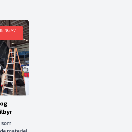
NNING AV
 og
ilbyr
t som
de materiell