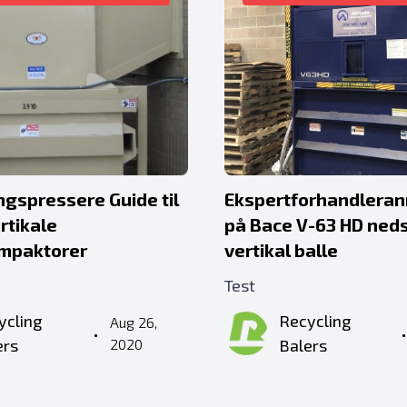
ngspressere Guide til
Ekspertforhandlera
rtikale
på Bace V-63 HD ned
ompaktorer
vertikal balle
Test
ycling
Recycling
Aug 26,
•
ers
2020
Balers