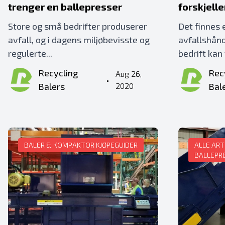
trenger en ballepresser
forskjell
Store og små bedrifter produserer
Det finnes
avfall, og i dagens miljøbevisste og
avfallshån
regulerte...
bedrift kan 
Recycling
Rec
Aug 26,
•
Balers
2020
Bal
BALER & KOMPAKTOR KJØPEGUIDER
ALLE ART
BALLEPR