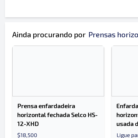
Seu nome completo
Móvel
informação adicional
Ainda procurando por
Prensas horiz
Prensa enfardadeira
Enfarda
horizontal fechada Selco HS-
horizon
12-XHD
usada d
$18,500
Ligue pa