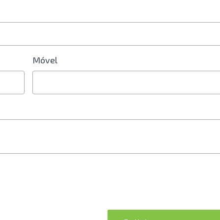
Móvel
 celular é obrigatório