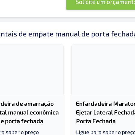
Solicite um orçamen
ontais de empate manual de porta fechad
deira de amarração
Enfardadeira Marato
tal manual econômica
Ejetar Lateral Fechad
e porta fechada
Porta Fechada
ra saber o preço
Ligue para saber o preç