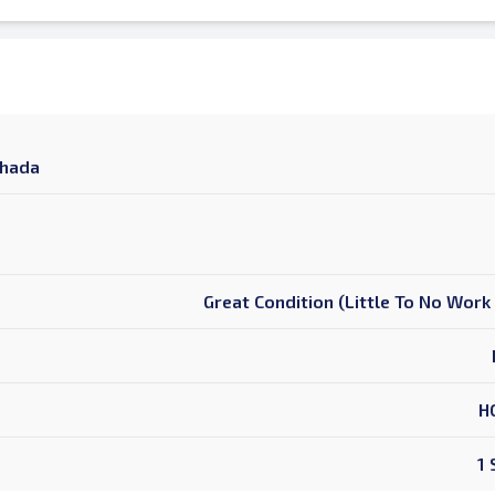
chada
Great Condition (Little To No Wor
H
1