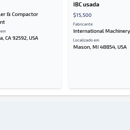
IBC usada
ler & Compactor
$15,500
nt
Fabricante
International Machiner
 em
a, CA 92592, USA
Localizado em
Mason, MI 48854, USA