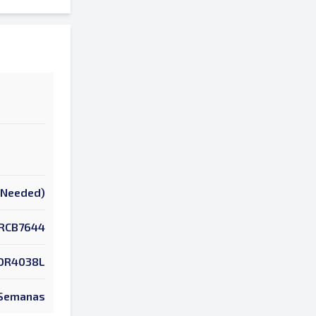
k Needed)
RCB7644
OR4038L
 Semanas