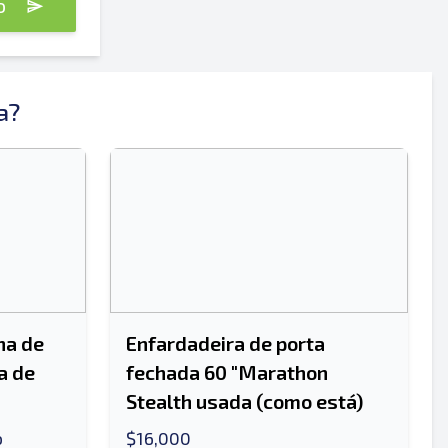
to
a?
Enviar
Enviar
na de
Enfardadeira de porta
a de
fechada 60 "Marathon
Stealth usada (como está)
o
$16,000