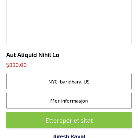
Aut Aliquid Nihil Co
$990.00
NYC, baridhara, US
Mer informasjon
Etterspør et sitat
Jigesh Raval