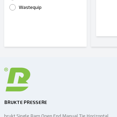
Wastequip
BRUKTE PRESSERE
brukt Single Ram Open End Manual Tie Horizontal