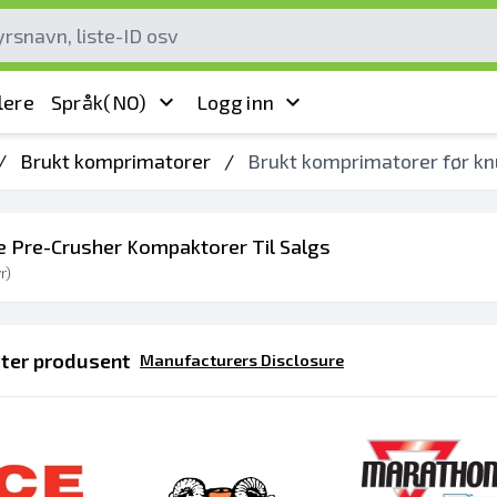
lere
Språk
(NO)
Logg inn
/
Brukt komprimatorer
/
Brukt komprimatorer før kn
te Pre-Crusher Kompaktorer Til Salgs
r)
tter produsent
Manufacturers Disclosure