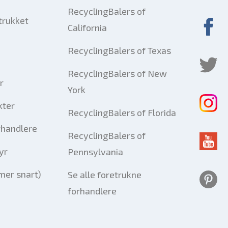
RecyclingBalers of
trukket
California
RecyclingBalers of Texas
RecyclingBalers of New
r
York
kter
RecyclingBalers of Florida
rhandlere
RecyclingBalers of
yr
Pennsylvania
er snart)
Se alle foretrukne
forhandlere