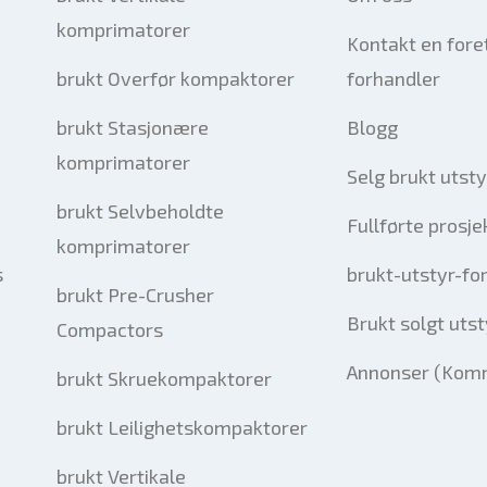
komprimatorer
Kontakt en fore
brukt Overfør kompaktorer
forhandler
brukt Stasjonære
Blogg
komprimatorer
Selg brukt utsty
brukt Selvbeholdte
Fullførte prosje
komprimatorer
s
brukt-utstyr-fo
brukt Pre-Crusher
Brukt solgt utst
Compactors
Annonser (Komm
brukt Skruekompaktorer
brukt Leilighetskompaktorer
brukt Vertikale