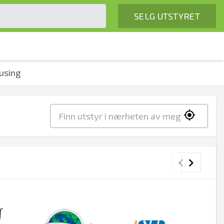
SELG UTSTYRET
using