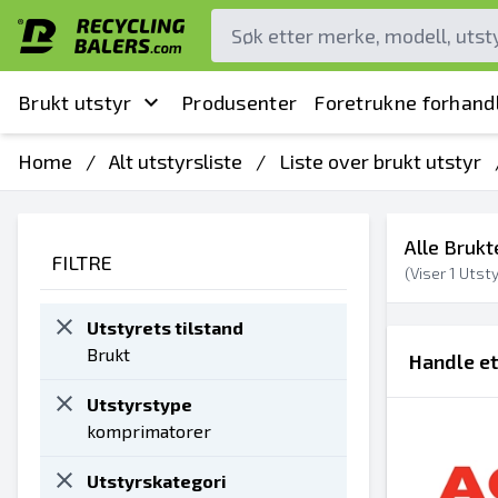
Brukt utstyr
Produsenter
Foretrukne forhand
Home
/
Alt utstyrsliste
/
Liste over brukt utstyr
Alle Bruk
FILTRE
(Viser
1
Utsty
Utstyrets tilstand
Brukt
Handle e
Utstyrstype
komprimatorer
Utstyrskategori