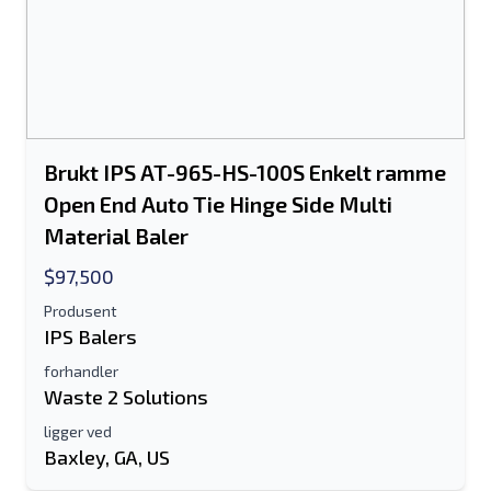
Det kreves enten e-postadresse eller
mobilnummerfelt
Send a Message
Send oppføring til e-post
Fullt navn
Brukt IPS AT-965-HS-100S Enkelt ramme
Open End Auto Tie Hinge Side Multi
Tekstoppføring til mobilenhet
Material Baler
$97,500
Epostadresse
Produsent
Ditt fulle navn
IPS Balers
forhandler
Mobil
Waste 2 Solutions
ligger ved
Tilleggsinformasjon
Baxley, GA, US