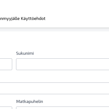
leenmyyjälle Käyttöehdot
Sukunimi
erokenttä vaaditaan
Matkapuhelin