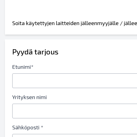
Soita käytettyjen laitteiden jälleenmyyjälle / jäl
Pyydä tarjous
Etunimi*
Lähetä ystävälle
Yrityksen nimi
Joko sähköpostiosoite tai matkapuhelinnum
Sähköposti *
Lähetä luettelo sähköpostitse