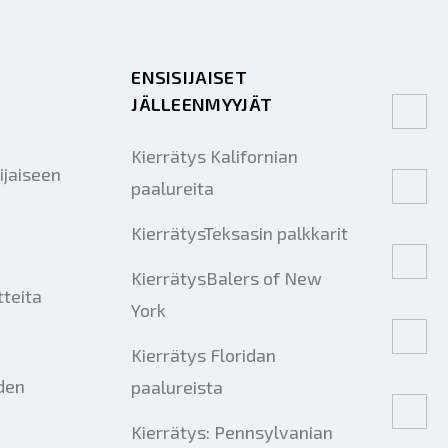
Lähettää
ENSISIJAISET
JÄLLEENMYYJÄT
Kierrätys Kalifornian
ijaiseen
paalureita
KierrätysTeksasin palkkarit
KierrätysBalers of New
tteita
York
Kierrätys Floridan
iden
paalureista
Kierrätys: Pennsylvanian