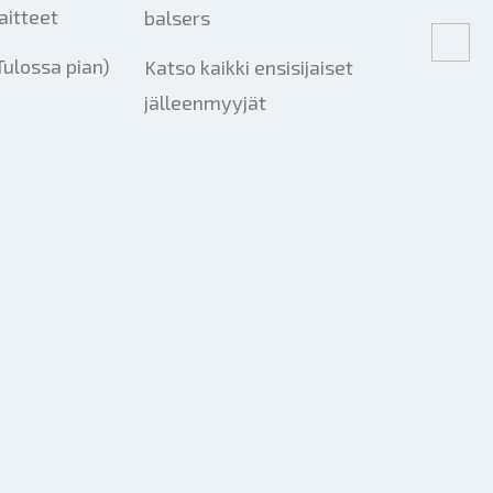
aitteet
balsers
Tulossa pian)
Katso kaikki ensisijaiset
jälleenmyyjät