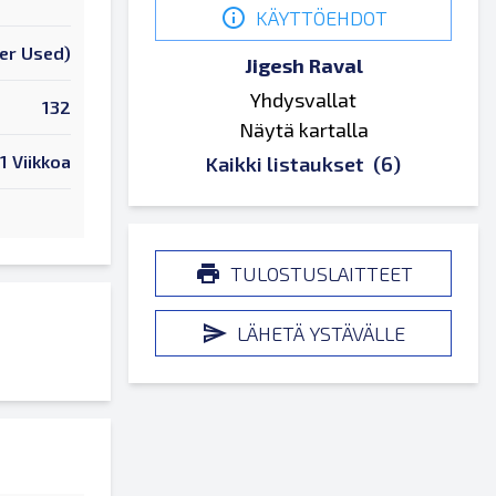
KÄYTTÖEHDOT
er Used)
Jigesh Raval
Yhdysvallat
132
Näytä kartalla
1 Viikkoa
Kaikki listaukset
(6)
TULOSTUSLAITTEET
LÄHETÄ YSTÄVÄLLE