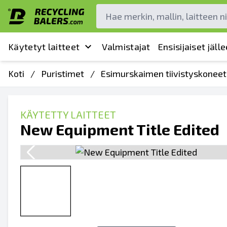
Käytetyt laitteet
Valmistajat
Ensisijaiset jäl
Koti
/
Puristimet
/
Esimurskaimen tiivistyskoneet
KÄYTETTY LAITTEET
New Equipment Title Edited