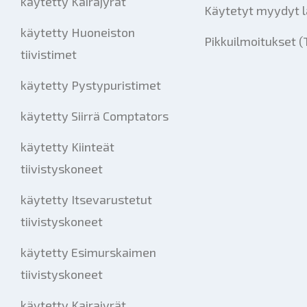
käytetty Kairajyrät
Käytetyt myydyt l
käytetty Huoneiston
Pikkuilmoitukset (
tiivistimet
käytetty Pystypuristimet
käytetty Siirrä Comptators
käytetty Kiinteät
tiivistyskoneet
käytetty Itsevarustetut
tiivistyskoneet
käytetty Esimurskaimen
tiivistyskoneet
käytetty Kairajyrät