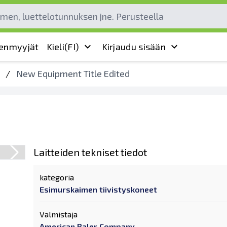
leenmyyjät
Kieli
(FI)
Kirjaudu sisään
/
New Equipment Title Edited
Laitteiden tekniset tiedot
kategoria
Esimurskaimen tiivistyskoneet
Valmistaja
American Baler Company