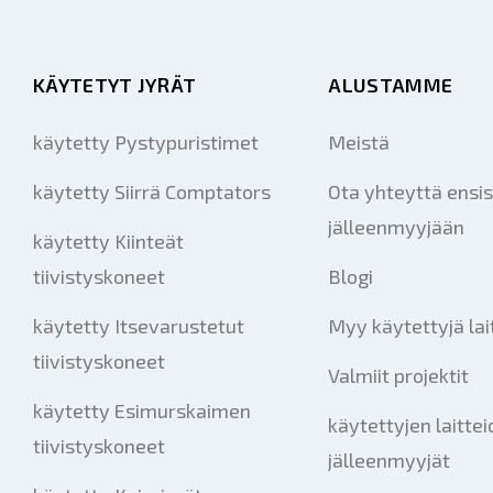
KÄYTETYT JYRÄT
ALUSTAMME
käytetty Pystypuristimet
Meistä
käytetty Siirrä Comptators
Ota yhteyttä ensis
jälleenmyyjään
käytetty Kiinteät
tiivistyskoneet
Blogi
käytetty Itsevarustetut
Myy käytettyjä lai
tiivistyskoneet
Valmiit projektit
käytetty Esimurskaimen
käytettyjen laitte
tiivistyskoneet
jälleenmyyjät