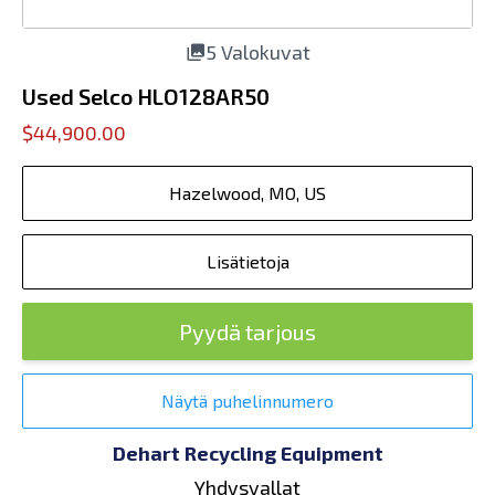
5 Valokuvat
Used Selco HLO128AR50
$44,900.00
Hazelwood, MO, US
Lisätietoja
Pyydä tarjous
Näytä puhelinnumero
Dehart Recycling Equipment
Yhdysvallat