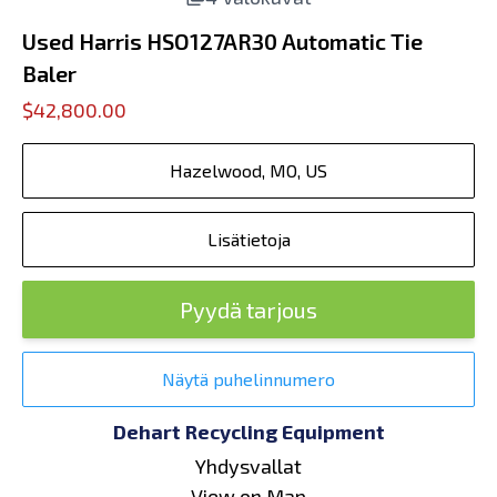
Used Harris HSO127AR30 Automatic Tie
Baler
$42,800.00
Hazelwood, MO, US
Lisätietoja
Pyydä tarjous
Näytä puhelinnumero
Dehart Recycling Equipment
Yhdysvallat
View on Map