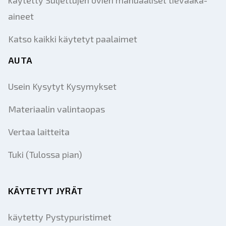
käytetty Suljettujen ovien manuaaliset tievaaka-
aineet
Katso kaikki käytetyt paalaimet
AUTA
Usein Kysytyt Kysymykset
Materiaalin valintaopas
Vertaa laitteita
Tuki (Tulossa pian)
KÄYTETYT JYRÄT
käytetty Pystypuristimet