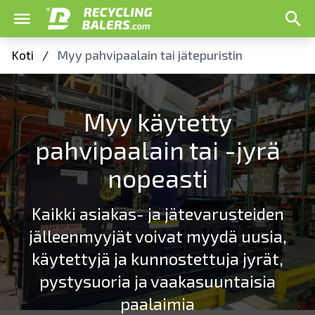
Koti
/
Myy pahvipaalain tai jätepuristin
Myy käytetty
pahvipaalain tai -jyrä
nopeasti
Kaikki asiakas- ja jätevarusteiden
jälleenmyyjät voivat myydä uusia,
käytettyjä ja kunnostettuja jyrät,
pystysuoria ja vaakasuuntaisia
paalaimia