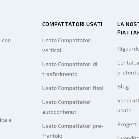
COMPATTATORI USATI
LA NOS
PIATTA
e con
Usato Compattatori
Riguardo
verticali
Contatta
Usato Compattatori di
preferit
trasferimento
Blog
Usato Compattatori fissi
Vendi at
Usato Compattatori
usata
autocontenuti
ica a
Progetti
Usato Compattatori pre-
frantoio
rivendito