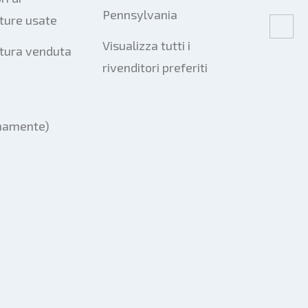
Pennsylvania
ture usate
Visualizza tutti i
tura venduta
rivenditori preferiti
mamente)