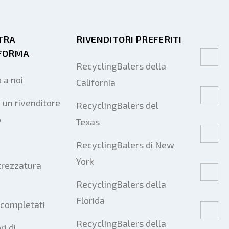
Spedire
TRA
RIVENDITORI PREFERITI
FORMA
RecyclingBalers della
 a noi
California
Spedire
 un rivenditore
RecyclingBalers del
o
Texas
RecyclingBalers di New
York
trezzatura
RecyclingBalers della
Florida
 completati
RecyclingBalers della
ri di