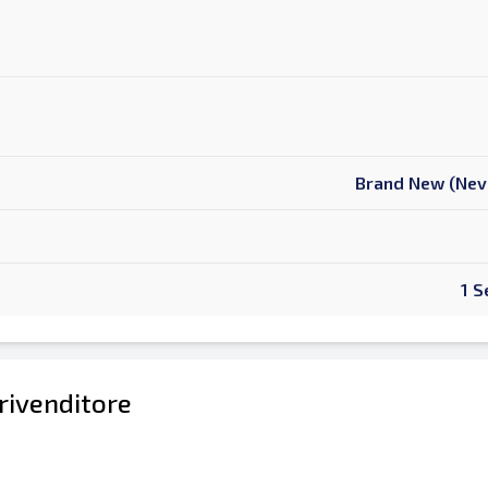
Brand New (Nev
1 S
 rivenditore