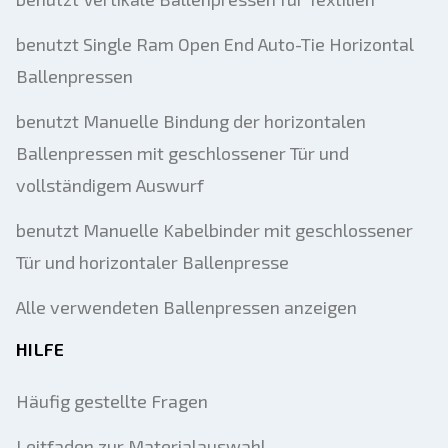
benutzt Single Ram Open End Auto-Tie Horizontal
Ihren vollständigen Namen
Ballenpressen
Handy, Mobiltelefon
benutzt Manuelle Bindung der horizontalen
zusätzliche Information
Ballenpressen mit geschlossener Tür und
vollständigem Auswurf
Senden
benutzt Manuelle Kabelbinder mit geschlossener
Tür und horizontaler Ballenpresse
Alle verwendeten Ballenpressen anzeigen
HILFE
Senden
Häufig gestellte Fragen
Leitfaden zur Materialauswahl