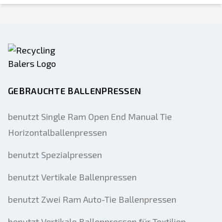
An einen Freund senden
GEBRAUCHTE BALLENPRESSEN
Es ist entweder eine E-Mail-Adresse oder
ein Feld für die Handynummer
benutzt Single Ram Open End Manual Tie
erforderlich
Horizontalballenpressen
Send a Message
Listing per E-Mail senden
benutzt Spezialpressen
Vollständiger Name
benutzt Vertikale Ballenpressen
Textliste auf Mobilgerät
benutzt Zwei Ram Auto-Tie Ballenpressen
E-Mail-Addresse
benutzt Vertikale Ballenpressen für Textilien