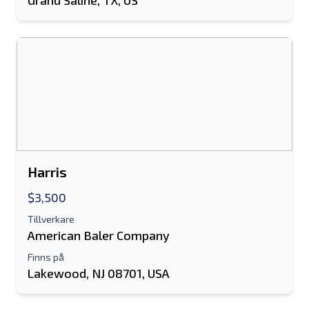
Grand Saline, TX, US
ytterligare information
Skicka
Harris
Skicka
$3,500
Tillverkare
American Baler Company
Finns på
Lakewood, NJ 08701, USA