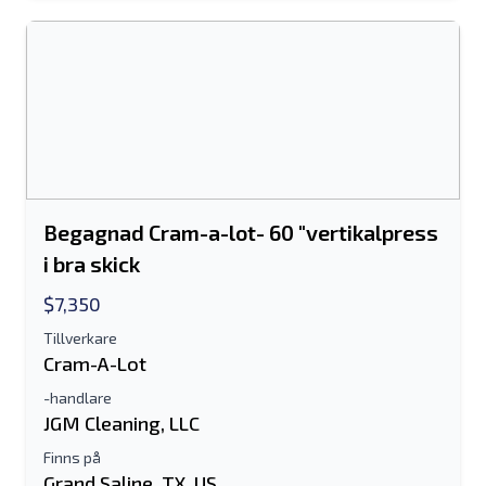
Begagnad Cram-a-lot- 60 "vertikalpress
i bra skick
$7,350
Tillverkare
Cram-A-Lot
-handlare
JGM Cleaning, LLC
Finns på
Grand Saline, TX, US