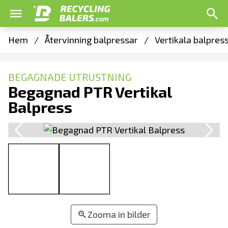
Hem
/
Återvinning balpressar
/
Vertikala balpres
BEGAGNADE UTRUSTNING
Begagnad PTR Vertikal
Balpress
Zooma in bilder