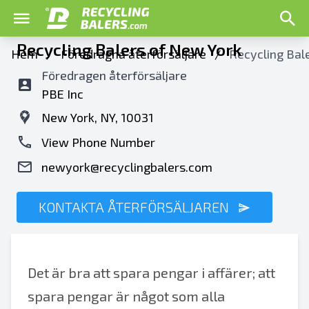
Recycling Balers of New York
Hem
/
Föredragna återförsäljare
/
Recycling Bal
Föredragen återförsäljare
PBE Inc
New York, NY, 10031
View Phone Number
newyork@recyclingbalers.com
KONTAKTA ÅTERFÖRSÄLJAREN
Det är bra att spara pengar i affärer; att
spara pengar är något som alla