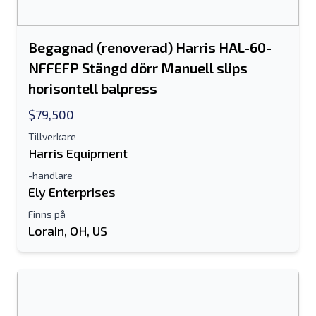
Begagnad (renoverad) Harris HAL-60-
NFFEFP Stängd dörr Manuell slips
horisontell balpress
$79,500
Tillverkare
Harris Equipment
Skicka till en vän
-handlare
Ely Enterprises
Antingen e-postadress eller fält för
Finns på
Lorain, OH, US
mobilnummer krävs
Send a Message
Skicka annons till e-post
Fullständiga namn