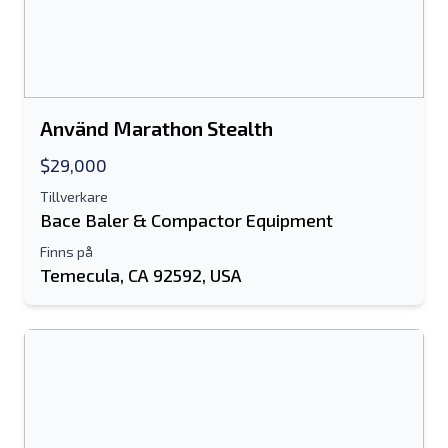
Textlista till mobil enhet
E-postadress
Använd Marathon Stealth
Ditt fullständiga namn
$29,000
Mobil
Tillverkare
Bace Baler & Compactor Equipment
ytterligare information
Finns på
Temecula, CA 92592, USA
Skicka
Skicka