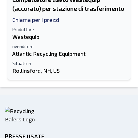
Nome e cognome
(accurato) per stazione di trasferimento
Chiama per i prezzi
Elenco di testo su dispositivo mobile
Produttore
Indirizzo e-mail
Wastequip
rivenditore
Il tuo nome completo
Atlantic Recycling Equipment
Situato in
Mobile
Rollinsford, NH, US
Informazioni aggiuntive
Spedire
PRESSE USATE