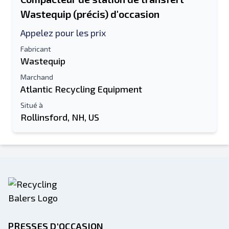
Wastequip (précis) d'occasion
Liste de texte sur un appareil mobile
Appelez pour les prix
Fabricant
Adresse e-mail
Wastequip
Ton nom complet
Marchand
Atlantic Recycling Equipment
Mobile
Situé à
Rollinsford, NH, US
Information additionnelle
Envoyer
PRESSES D'OCCASION