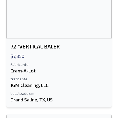
Enviar para um amigo
O campo de endereço de e-mail ou
número de celular é obrigatório
72 "VERTICAL BALER
Send a Message
Enviar lista para e-mail
$7,350
Nome completo
Fabricante
Cram-A-Lot
Lista de texto para dispositivo móvel
traficante
JGM Cleaning, LLC
Endereço de e-mail
Localizado em
Grand Saline, TX, US
Seu nome completo
Móvel