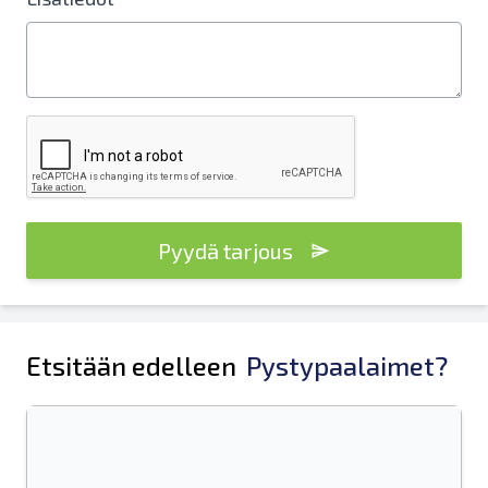
Pyydä tarjous
Etsitään edelleen
Pystypaalaimet?