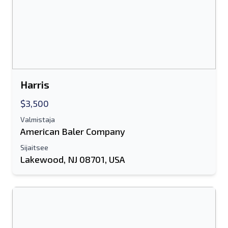
Joko sähköpostiosoite tai
matkapuhelinnumerokenttä vaaditaan
Send a Message
Lähetä luettelo sähköpostitse
Koko nimi
Harris
$3,500
Tekstiluettelo mobiililaitteelle
Valmistaja
American Baler Company
Sähköpostiosoite
Sijaitsee
Koko nimesi
Lakewood, NJ 08701, USA
Matkapuhelin
lisäinformaatio