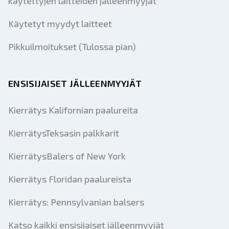
käytettyjen laitteiden jälleenmyyjät
Käytetyt myydyt laitteet
Pikkuilmoitukset (Tulossa pian)
ENSISIJAISET JÄLLEENMYYJÄT
Kierrätys Kalifornian paalureita
KierrätysTeksasin palkkarit
KierrätysBalers of New York
Kierrätys Floridan paalureista
Kierrätys: Pennsylvanian balsers
Katso kaikki ensisijaiset jälleenmyyjät