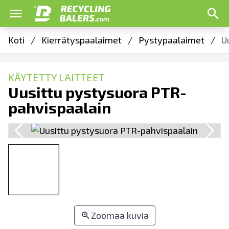
Koti
/
Kierrätyspaalaimet
/
Pystypaalaimet
/
U
KÄYTETTY LAITTEET
Uusittu pystysuora PTR-
pahvispaalain
Zoomaa kuvia