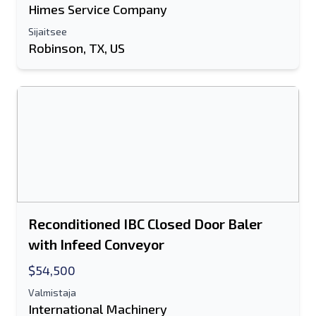
Himes Service Company
Sijaitsee
Robinson, TX, US
Lähetä ystävälle
Joko sähköpostiosoite tai
matkapuhelinnumerokenttä vaaditaan
Send a Message
Lähetä luettelo sähköpostitse
Reconditioned IBC Closed Door Baler
Koko nimi
with Infeed Conveyor
Tekstiluettelo mobiililaitteelle
$54,500
Valmistaja
Sähköpostiosoite
International Machinery