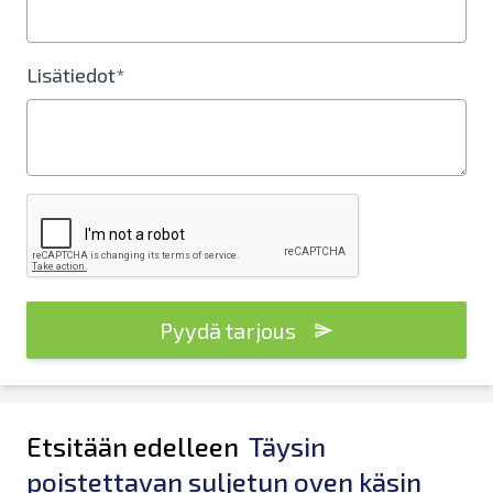
Lisätiedot*
Pyydä tarjous
Etsitään edelleen
Täysin
poistettavan suljetun oven käsin