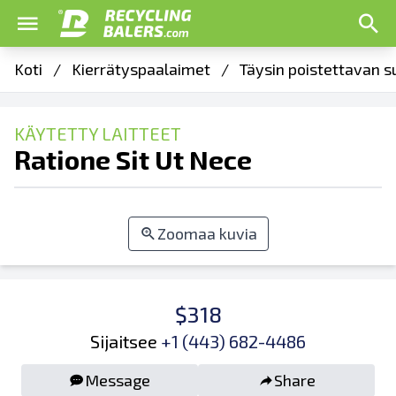
Koti
/
Kierrätyspaalaimet
/
Täysin poistettavan s
KÄYTETTY LAITTEET
Ratione Sit Ut Nece
Zoomaa kuvia
$318
Sijaitsee
+1 (443) 682-4486
Message
Share