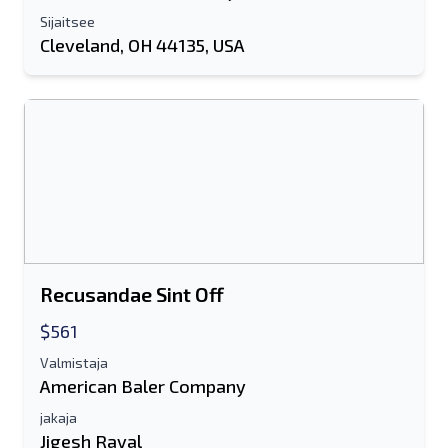
Sijaitsee
Koko nimesi
Cleveland, OH 44135, USA
Matkapuhelin
lisäinformaatio
Lähettää
Recusandae Sint Off
$561
Lähettää
Valmistaja
American Baler Company
jakaja
Jigesh Raval