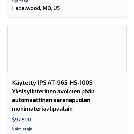
Koko nimi
Sijaitsee
Hazelwood, MO, US
Tekstiluettelo mobiililaitteelle
Sähköpostiosoite
Koko nimesi
Matkapuhelin
lisäinformaatio
Käytetty IPS AT-965-HS-100S
Yksisylinterinen avoimen pään
Lähettää
automaattinen saranapuolen
monimateriaalipaalain
$97,500
Valmistaja