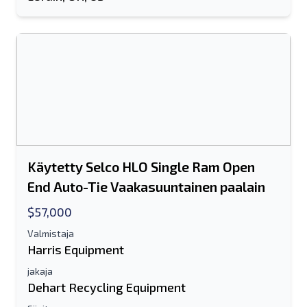
Käytetty Selco HLO Single Ram Open
Lähetä ystävälle
End Auto-Tie Vaakasuuntainen paalain
$57,000
Joko sähköpostiosoite tai
Valmistaja
matkapuhelinnumerokenttä vaaditaan
Harris Equipment
Send a Message
jakaja
Lähetä luettelo sähköpostitse
Dehart Recycling Equipment