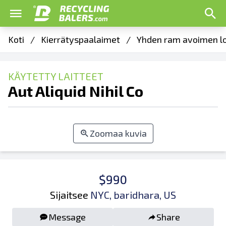
Koti
/
Kierrätyspaalaimet
/
Yhden ram avoimen l
KÄYTETTY LAITTEET
Aut Aliquid Nihil Co
Zoomaa kuvia
$990
Sijaitsee
NYC, baridhara, US
Message
Share