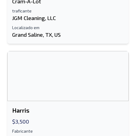
Cram-A-Lot
Seu nome completo
traficante
JGM Cleaning, LLC
Móvel
Localizado em
Grand Saline, TX, US
informação adicional
Enviar
Enviar
Harris
$3,500
Fabricante