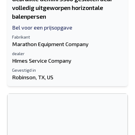
volledig uitgeworpen horizontale
balenpersen
Bel voor een prijsopgave
Fabrikant
Marathon Equipment Company
dealer
Himes Service Company
Stuur naar een vriend
Gevestigd in
Robinson, TX, US
Het veld E-mailadres of Mobiel nummer
is verplicht
Send a Message
Stuur vermelding naar e-mail
Voor-en achternaam