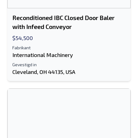
Sms-lijst naar mobiel apparaat
Reconditioned IBC Closed Door Baler
E-mailadres
with Infeed Conveyor
$54,500
Je volledige naam
Fabrikant
Mobiel
International Machinery
Gevestigd in
Extra informatie
Cleveland, OH 44135, USA
Sturen
Sturen