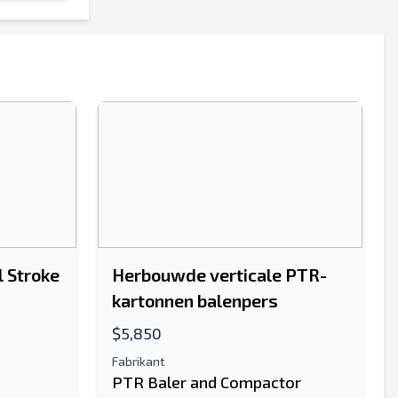
Sturen
Sturen
l Stroke
Herbouwde verticale PTR-
kartonnen balenpers
$5,850
Fabrikant
PTR Baler and Compactor