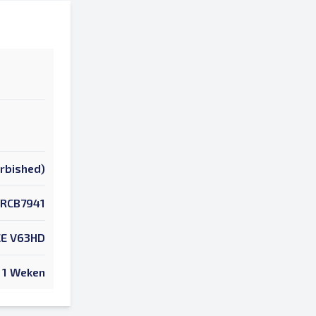
urbished)
RCB7941
E V63HD
1 Weken