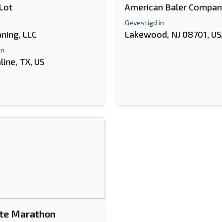
Lot
American Baler Compa
Gevestigd in
ning, LLC
Lakewood, NJ 08701, U
in
line, TX, US
kte Marathon