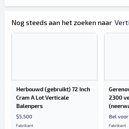
Je volledige naam
Mobiel
Nog steeds aan het zoeken naar
Vert
Extra informatie
Herbouwd (gebruikt) 72 Inch
Gereno
Cram A Lot Verticale
2300 ve
Balenpers
(neerwa
$5,500
Bel voor
Fabrikant
Fabrikant