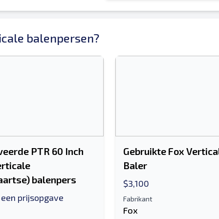
icale balenpersen?
veerde PTR 60 Inch
Gebruikte Fox Vertica
rticale
Baler
artse) balenpers
$3,100
 een prijsopgave
Fabrikant
Fox