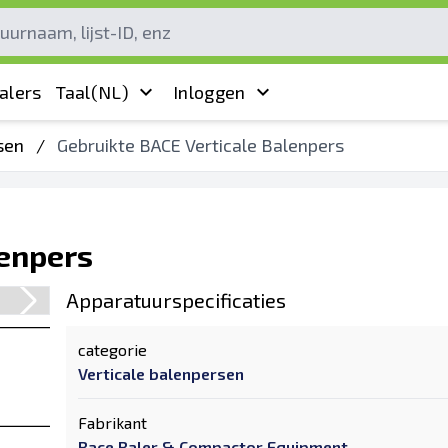
alers
Taal
(NL)
Inloggen
sen
/
Gebruikte BACE Verticale Balenpers
lenpers
Apparatuurspecificaties
categorie
Verticale balenpersen
Fabrikant
Bace Baler & Compactor Equipment