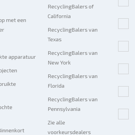
RecyclingBalers of
California
op met een
er
RecyclingBalers van
Texas
RecyclingBalers van
kte apparatuur
New York
ojecten
RecyclingBalers van
bruikte
Florida
RecyclingBalers van
ochte
Pennsylvania
Zie alle
Binnenkort
voorkeursdealers