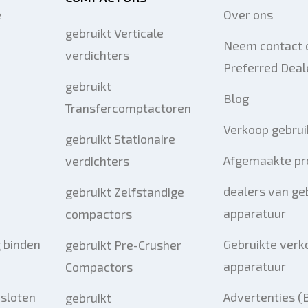
e
Over ons
gebruikt Verticale
Neem contact 
verdichters
Preferred Deal
gebruikt
Blog
Transfercomptactoren
Verkoop gebrui
gebruikt Stationaire
Afgemaakte pr
verdichters
dealers van ge
gebruikt Zelfstandige
apparatuur
compactors
 binden
Gebruikte verk
gebruikt Pre-Crusher
apparatuur
Compactors
esloten
Advertenties (
gebruikt