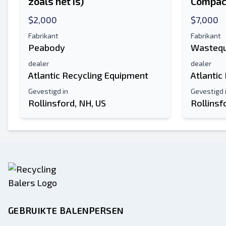
zoals het is)
Compac
$2,000
$7,000
Fabrikant
Fabrikant
Peabody
Wastequ
dealer
dealer
Atlantic Recycling Equipment
Atlantic
Gevestigd in
Gevestigd 
Rollinsford, NH, US
Rollinsf
GEBRUIKTE BALENPERSEN