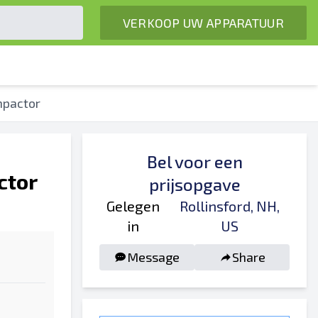
VERKOOP UW APPARATUUR
mpactor
Bel voor een
ctor
prijsopgave
Gelegen
Rollinsford, NH,
in
US
Message
Share