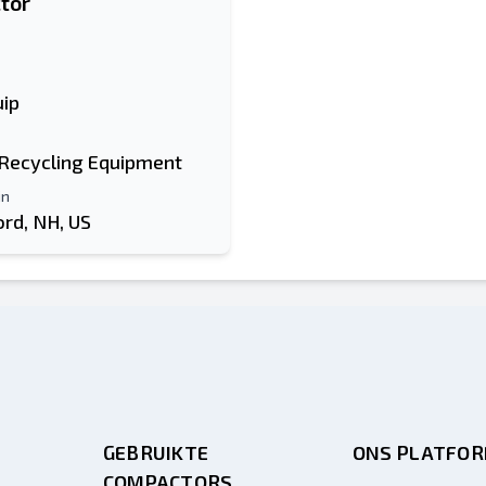
tor
ip
 Recycling Equipment
in
ord, NH, US
GEBRUIKTE
ONS PLATFO
COMPACTORS