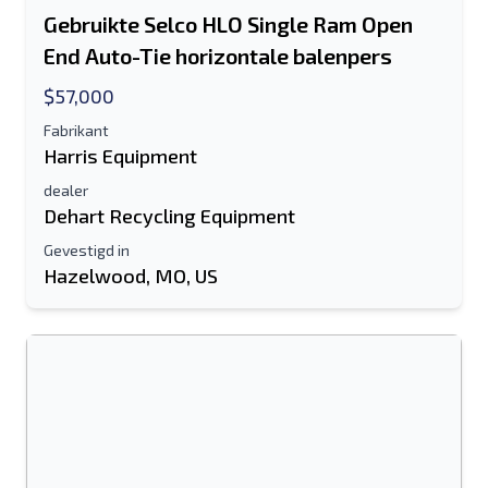
Gebruikte Selco HLO Single Ram Open
Send a Message
End Auto-Tie horizontale balenpers
Stuur vermelding naar e-mail
$57,000
Voor-en achternaam
Fabrikant
Harris Equipment
Sms-lijst naar mobiel apparaat
dealer
Dehart Recycling Equipment
E-mailadres
Gevestigd in
Je volledige naam
Hazelwood, MO, US
Mobiel
Extra informatie
Sturen