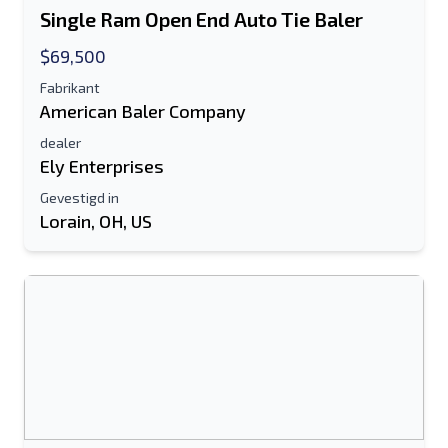
Single Ram Open End Auto Tie Baler
$69,500
Fabrikant
American Baler Company
dealer
Ely Enterprises
Gevestigd in
Lorain, OH, US
Stuur naar een vriend
Het veld E-mailadres of Mobiel nummer
is verplicht