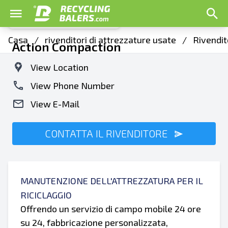
Casa
/
rivenditori di attrezzature usate
/
Rivendit
Action Compaction
View Location
View Phone Number
View E-Mail
CONTATTA IL RIVENDITORE
MANUTENZIONE DELL'ATTREZZATURA PER IL
RICICLAGGIO
Offrendo un servizio di campo mobile 24 ore
su 24, fabbricazione personalizzata,