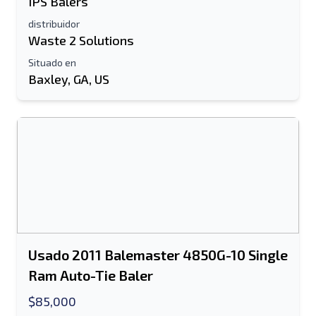
IPS Balers
Móvil
distribuidor
Waste 2 Solutions
Información Adicional
Situado en
Baxley, GA, US
Enviar
Enviar
Usado 2011 Balemaster 4850G-10 Single
Ram Auto-Tie Baler
$85,000