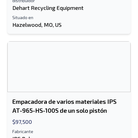
distribuidor
Dehart Recycling Equipment
Enviar a un amigo
Situado en
Hazelwood, MO, US
Se requiere el campo de dirección de
correo electrónico o número de teléfono
móvil
Send a Message
Enviar listado a correo electrónico
Nombre completo
Listado de mensajes de texto al dispositivo
Empacadora de varios materiales IPS
móvil
AT-965-HS-100S de un solo pistón
Dirección de correo electrónico
$97,500
Fabricante
Tu nombre completo