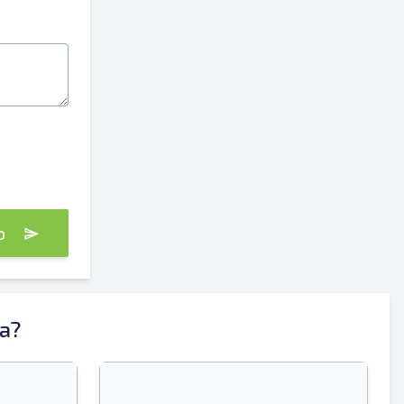
Enviar
to
Enviar
a?