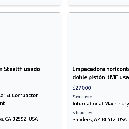
 Stealth usado
Empacadora horizont
doble pistón KMF us
$27,000
ler & Compactor
Fabricante
nt
International Machiner
Situado en
a, CA 92592, USA
Sanders, AZ 86512, USA