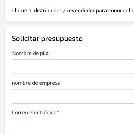
Llame al distribuidor / revendedor para conocer l
Enviar a un amigo
Solicitar presupuesto
Nombre de pila*
Se requiere el campo de dirección de correo
Enviar listado a correo electrónico
Send a Message
nombre de empresa
Nombre completo
Listado de mensajes de texto al dispositivo m
Correo electrónico*
Dirección de correo electrónico