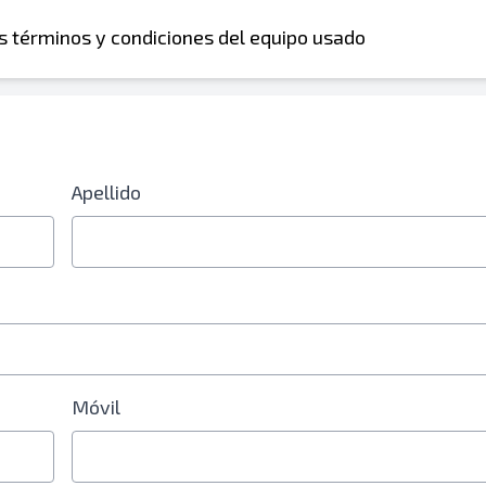
os términos y condiciones del equipo usado
Apellido
 electrónico o número de teléfono móvil
óvil
Móvil