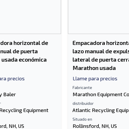
ora horizontal de
Empacadora horizont
nual de puerta
lazo manual de expul
a usada económica
lateral de puerta cer
Marathon usada
ra precios
Llame para precios
Fabricante
 Baler
Marathon Equipment C
r
distribuidor
 Recycling Equipment
Atlantic Recycling Equi
Situado en
ord, NH, US
Rollinsford, NH, US