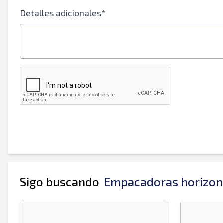
Tu nombre completo
Detalles adicionales*
Móvil
Información Adicional
Sigo buscando
Empacadoras horizont