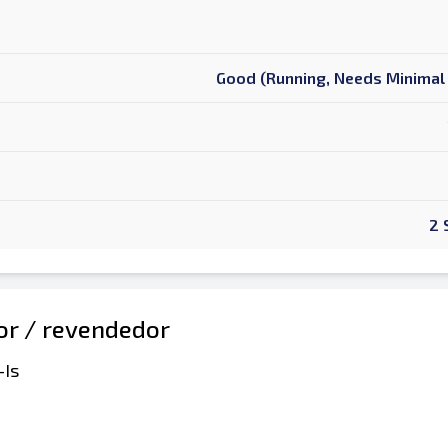
Good (Running, Needs Minimal 
2 
dor / revendedor
-Is