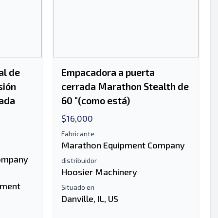
al de
Empacadora a puerta
sión
cerrada Marathon Stealth de
rada
60 "(como está)
$16,000
Fabricante
Marathon Equipment Company
ompany
distribuidor
Hoosier Machinery
pment
Situado en
Danville, IL, US