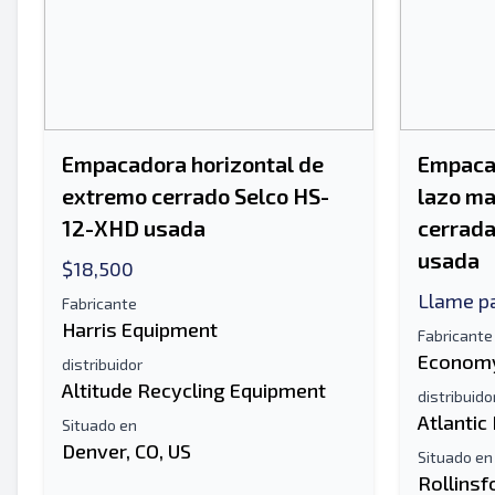
Empacadora horizontal de
Empacad
extremo cerrado Selco HS-
lazo ma
12-XHD usada
cerrad
usada
$18,500
Llame pa
Fabricante
Harris Equipment
Fabricante
Economy
distribuidor
Altitude Recycling Equipment
distribuido
Atlantic
Situado en
Denver, CO, US
Situado en
Rollinsf