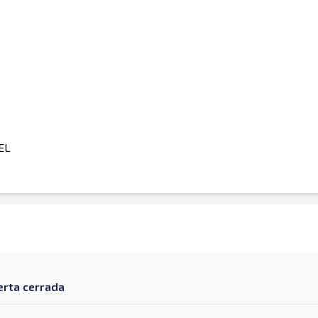
EL
erta cerrada