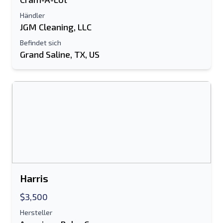
Ihren vollständigen Namen
Händler
JGM Cleaning, LLC
Handy, Mobiltelefon
Befindet sich
Grand Saline, TX, US
zusätzliche Information
Senden
Senden
Harris
$3,500
Hersteller