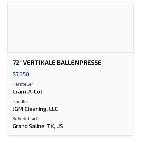
An einen Freund senden
Es ist entweder eine E-Mail-Adresse oder
ein Feld für die Handynummer
erforderlich
Send a Message
72" VERTIKALE BALLENPRESSE
Listing per E-Mail senden
$7,350
Vollständiger Name
Hersteller
Cram-A-Lot
Textliste auf Mobilgerät
Händler
JGM Cleaning, LLC
E-Mail-Addresse
Befindet sich
Grand Saline, TX, US
Ihren vollständigen Namen