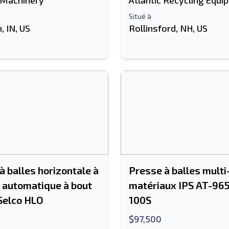
 Machinery
Atlantic Recycling Equi
Situé à
 IN, US
Rollinsford, NH, US
à balles horizontale à
Presse à balles multi
 automatique à bout
matériaux IPS AT-96
Selco HLO
100S
$97,500