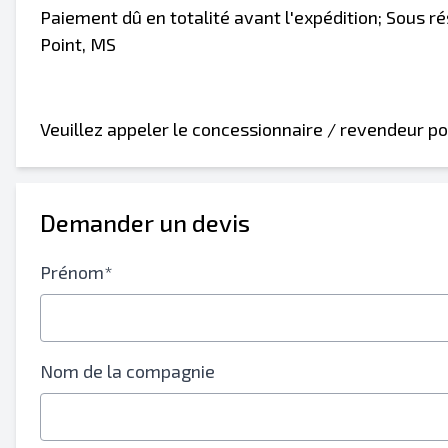
Paiement dû en totalité avant l'expédition; Sous 
Point, MS
Envoyer à un ami
Veuillez appeler le concessionnaire / revendeur po
Le champ Adresse e-mail ou Numéro de port
Demander un devis
Envoyer la liste par e-mail
Send a Message
Prénom*
Nom complet
Liste de texte sur un appareil mobile
Nom de la compagnie
Adresse e-mail