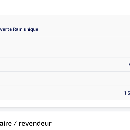
uverte Ram unique
1 
aire / revendeur