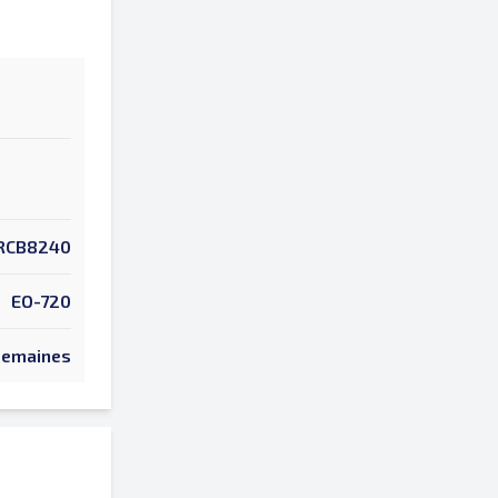
RCB8240
EO-720
Semaines