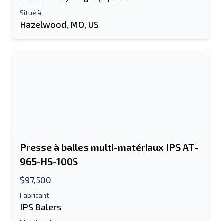
Envoyer à un ami
Situé à
Hazelwood, MO, US
Le champ Adresse e-mail ou Numéro de
portable est obligatoire
Send a Message
Envoyer la liste par e-mail
Nom complet
Liste de texte sur un appareil mobile
Presse à balles multi-matériaux IPS AT-
965-HS-100S
Adresse e-mail
$97,500
Ton nom complet
Fabricant
IPS Balers
Mobile