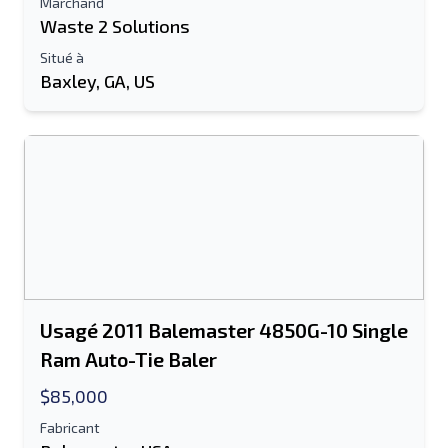
Marchand
Waste 2 Solutions
Information additionnelle
Situé à
Baxley, GA, US
Envoyer
Envoyer
Usagé 2011 Balemaster 4850G-10 Single
Ram Auto-Tie Baler
$85,000
Fabricant