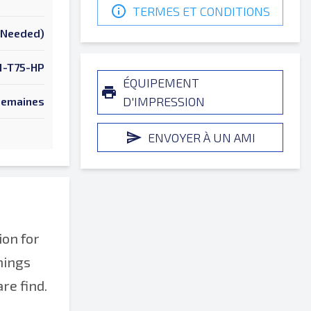
TERMES ET CONDITIONS
k Needed)
1-T75-HP
ÉQUIPEMENT
D'IMPRESSION
Semaines
ENVOYER À UN AMI
ion for
hings
re find.