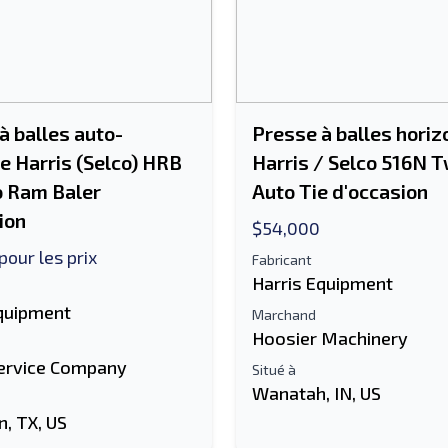
à balles auto-
Presse à balles horiz
e Harris (Selco) HRB
Harris / Selco 516N 
o Ram Baler
Auto Tie d'occasion
ion
$54,000
pour les prix
Fabricant
Harris Equipment
Equipment
Marchand
Hoosier Machinery
ervice Company
Situé à
Wanatah, IN, US
, TX, US