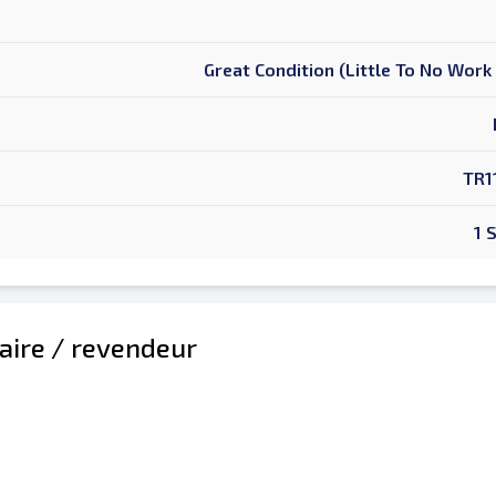
Great Condition (Little To No Wor
TR1
able est obligatoire
1 
aire / revendeur