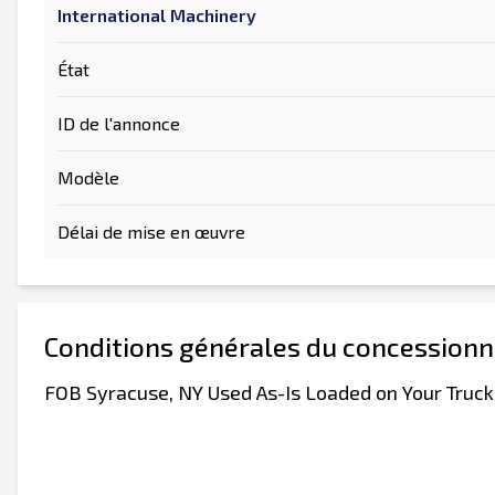
International Machinery
État
ID de l'annonce
Envoyer à un ami
Modèle
Le champ Adresse e-mail ou Numéro de port
Délai de mise en œuvre
Envoyer la liste par e-mail
Send a Message
Conditions générales du concessionn
Nom complet
Liste de texte sur un appareil mobile
FOB Syracuse, NY Used As-Is Loaded on Your Truck
Adresse e-mail