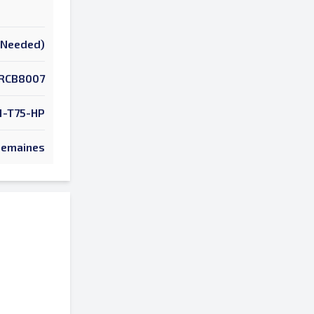
k Needed)
RCB8007
1-T75-HP
Semaines