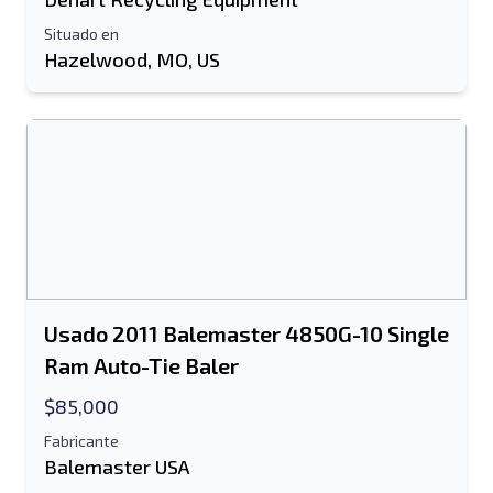
Situado en
Hazelwood, MO, US
Información Adicional
Enviar
Enviar
Usado 2011 Balemaster 4850G-10 Single
Ram Auto-Tie Baler
$85,000
Fabricante
Balemaster USA