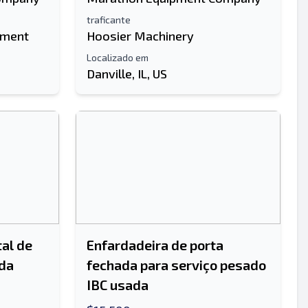
traficante
pment
Hoosier Machinery
Localizado em
Danville, IL, US
Enviar
Enviar
tal de
Enfardadeira de porta
ada
fechada para serviço pesado
IBC usada