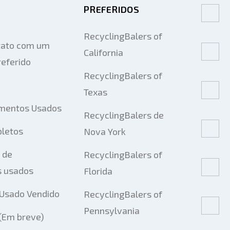
PREFERIDOS
RecyclingBalers of
tato com um
California
eferido
RecyclingBalers of
Texas
mentos Usados
RecyclingBalers de
pletos
Nova York
 de
RecyclingBalers of
 usados
Florida
Usado Vendido
RecyclingBalers of
Pennsylvania
 (Em breve)