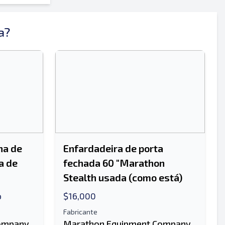
a?
na de
Enfardadeira de porta
a de
fechada 60 "Marathon
Stealth usada (como está)
o
$16,000
Fabricante
ompany
Marathon Equipment Company