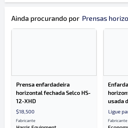
Ainda procurando por
Prensas horiz
Enviar para um amigo
O campo de endereço de e-mail ou número de
Enviar lista para e-mail
Send a Message
Prensa enfardadeira
Enfarda
Nome completo
horizontal fechada Selco HS-
horizon
Lista de texto para dispositivo móvel
12-XHD
usada d
$18,500
Ligue pa
Endereço de e-mail
Fabricante
Fabricante
Harris Equipment
Economy