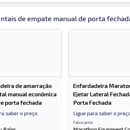
ontais de empate manual de porta fechad
 celular é obrigatório
deira de amarração
Enfardadeira Marato
tal manual econômica
Ejetar Lateral Fechad
e porta fechada
Porta Fechada
ra saber o preço
Ligue para saber o preç
Fabricante
 Baler
Marathon Equipment C