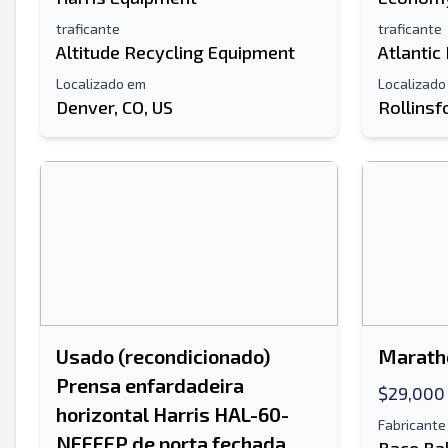
Seu nome completo
traficante
traficante
Altitude Recycling Equipment
Atlantic
Móvel
Localizado em
Localizado
informação adicional
Denver, CO, US
Rollinsf
Usado (recondicionado)
Maratho
Prensa enfardadeira
$29,000
horizontal Harris HAL-60-
Fabricante
NFFEFP de porta fechada