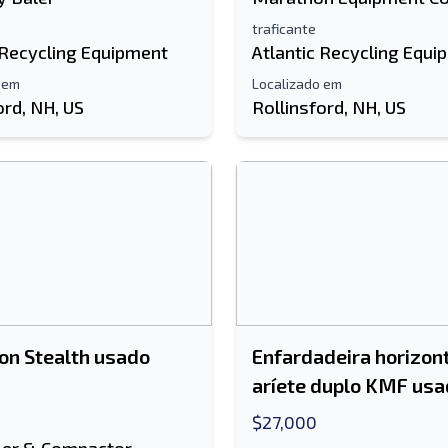
traficante
 Recycling Equipment
Atlantic Recycling Equi
 em
Localizado em
ord, NH, US
Rollinsford, NH, US
n Stealth usado
Enfardadeira horizon
aríete duplo KMF us
$27,000