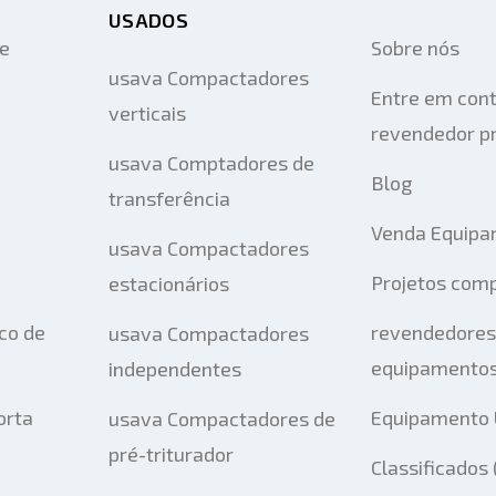
USADOS
de
Sobre nós
usava Compactadores
Entre em con
verticais
revendedor pr
usava Comptadores de
Blog
transferência
Venda Equipa
usava Compactadores
Projetos com
estacionários
co de
revendedores
usava Compactadores
equipamentos
independentes
orta
Equipamento 
usava Compactadores de
pré-triturador
Classificados