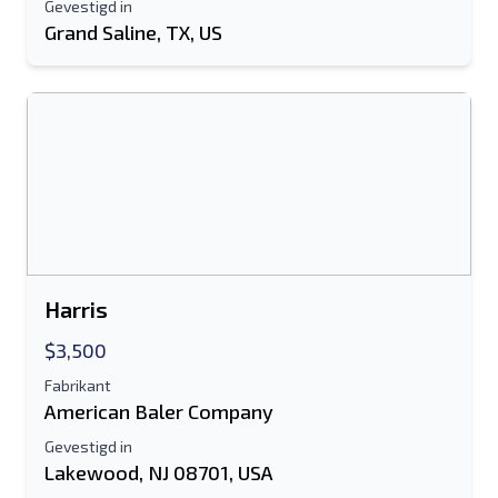
Gevestigd in
Mobiel
Grand Saline, TX, US
Extra informatie
Sturen
Sturen
Harris
$3,500
Fabrikant
American Baler Company
Gevestigd in
Lakewood, NJ 08701, USA