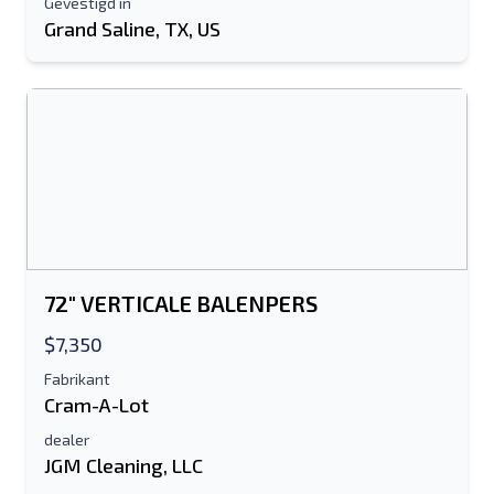
Gevestigd in
Grand Saline, TX, US
Stuur naar een vriend
Het veld E-mailadres of Mobiel nummer
is verplicht
Send a Message
Stuur vermelding naar e-mail
Voor-en achternaam
72" VERTICALE BALENPERS
Sms-lijst naar mobiel apparaat
$7,350
Fabrikant
E-mailadres
Cram-A-Lot
dealer
Je volledige naam
JGM Cleaning, LLC