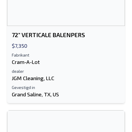
Het veld E-mailadres of Mobiel nummer
is verplicht
Send a Message
72" VERTICALE BALENPERS
Stuur vermelding naar e-mail
$7,350
Voor-en achternaam
Fabrikant
Cram-A-Lot
Sms-lijst naar mobiel apparaat
dealer
JGM Cleaning, LLC
E-mailadres
Gevestigd in
Grand Saline, TX, US
Je volledige naam
Mobiel
Extra informatie