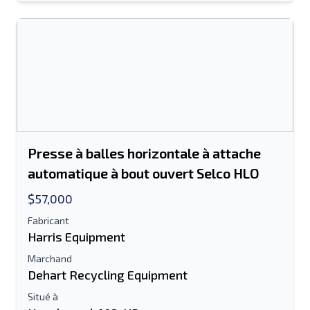
Le champ Adresse e-mail ou Numéro de
portable est obligatoire
Send a Message
Envoyer la liste par e-mail
Nom complet
Presse à balles horizontale à attache
Liste de texte sur un appareil mobile
automatique à bout ouvert Selco HLO
$57,000
Adresse e-mail
Fabricant
Ton nom complet
Harris Equipment
Marchand
Mobile
Dehart Recycling Equipment
Situé à
Information additionnelle