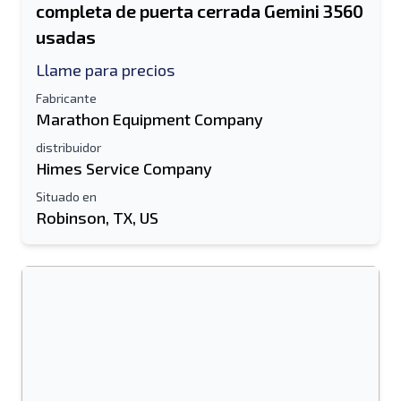
completa de puerta cerrada Gemini 3560
usadas
Llame para precios
Fabricante
Marathon Equipment Company
distribuidor
Enviar a un amigo
Himes Service Company
Situado en
Robinson, TX, US
Se requiere el campo de dirección de
correo electrónico o número de teléfono
móvil
Send a Message
Enviar listado a correo electrónico
Nombre completo