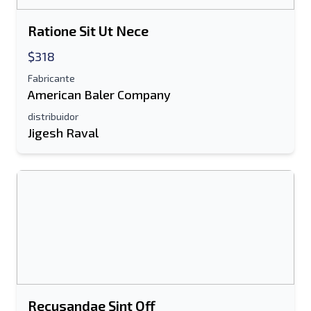
Listado de mensajes de texto al dispositivo
Ratione Sit Ut Nece
móvil
Dirección de correo electrónico
$318
Fabricante
American Baler Company
Tu nombre completo
distribuidor
Móvil
Jigesh Raval
Información Adicional
Enviar
Recusandae Sint Off