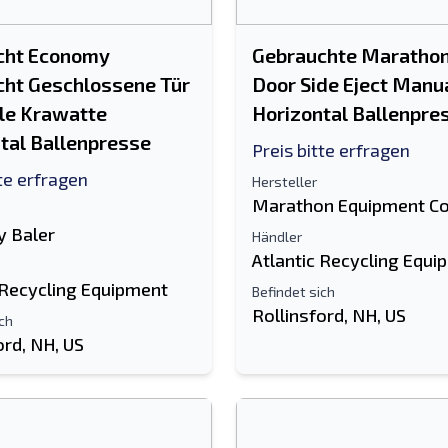
cht Economy
Gebrauchte Marathon
ht Geschlossene Tür
Door Side Eject Manua
le Krawatte
Horizontal Ballenpre
tal Ballenpresse
Preis bitte erfragen
tte erfragen
Hersteller
Marathon Equipment C
 Baler
Händler
Atlantic Recycling Equi
 Recycling Equipment
Befindet sich
Rollinsford, NH, US
ich
ord, NH, US