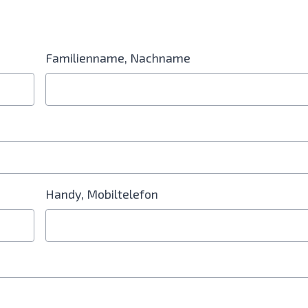
Familienname, Nachname
in Feld für die Handynummer erforderlich
Handy, Mobiltelefon