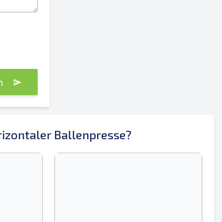
an
Senden
izontaler Ballenpresse?
Senden